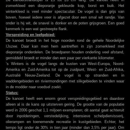
zomerkleed een dieporanje gekleurde kop, borst en buik. Het
winterkleed is veel minder spectaculair. De vogel is dan grijs van
boven, hoewel iedere veer is afgezet door een smal wit randje. Van
onder is hij wit, de snavel is donker en de poten grijsgroen. Een goed
kenmerk is een wat gestreepte flank.
Verspreiding en leefgebied:
De kanoet broedt in het hoge noorden rond de gehele Noordelijke
IJszee. Daar kan men hem aantreffen in zijn zomerkleed met
dieporanje onderdelen. De broedparen houden onderling veel afstand,
gemiddeld broedt er minder dan een paar per vierkante kilometer.
’s Winters is de vogel langs de kusten van West-Europa, Noord-
Amerika en Zuid-Amerika tot op de zuidpunt, West- en Zuid-Afrika,
Australië Nieuw-Zeeland. De vogel is op stranden en in
waddengebieden en riviermondingen met slikgebieden te vinden waar
in de modder naar voedsel zoekt.
Status:
De kanoet heeft een enorm groot verspreidingsgebied en daardoor
alleen al is de kans op uitsterven gering. De grootte van de populatie
werd in 2006 geschat 1,1 miljoen exemplaren; dit aantal gaat achteruit
door inpolderingen, verstedelijking, intensieve schelpdiervisserij,
olierampen en toenemende recreatie in kustgebieden. Echter, het
tempo ligt onder de 30% in tien jaar (minder dan 3,5% per jaar). Om