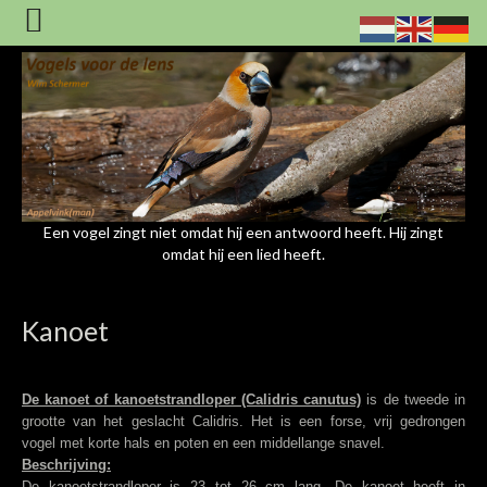
Een vogel zingt niet omdat hij een antwoord heeft. Hij zingt
omdat hij een lied heeft.
Kanoet
De kanoet of kanoetstrandloper (Calidris canutus)
is de tweede in
grootte van het geslacht Calidris. Het is een forse, vrij gedrongen
vogel met korte hals en poten en een middellange snavel.
Beschrijving:
De kanoetstrandloper is 23 tot 26 cm lang. De kanoet heeft in