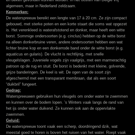
algemeen, maar in Nederland zeldzaam.
Kenmerken:
De waterspreeuw bereikt een lengte van 17 à 20 cm. Ze zijn compact
gebouwd, met sterke poten en een korte staart die soms wat opgezet
is. Het verenkleed is waterafstotend en donker, maar heeft een witte
borst. Sommige ondersoorten (e.g. cinclus) hebben op de witte borst
na alleen donkerbruine veren, andere ondersoorten hebben een wat
lichter bruine kop en een donkerrode band onder de witte borst (e.g.
aquaticus en gularis). De vlucht is rechtlijnig, met snelle
vleugelslagen. Juveniele vogels zijn vaalgrijs, met een marmerachtig
patroon op de rug en stuit. De borst is bedenkt met kleine, golvende,
grijze banderingen. De keel is wit. De ogen van de soort zijn
afgeschermd met een transparant membraan, dat als een soort
“duikbril” fungeert.
Gedrag:
Waterspreeuwen gebruiken hun vleugels om onder water te zwemmen
en kunnen over de bodem lopen. ’s Winters vaak langs de rand van
het ijs onder water duikend. Ze kunnen ook aan de oppervlakte
zwemmen.
Geluid:
De waterspreeuw toont vaak een scherp, doordringend dzik, wat
meestal goed te horen is boven het ruisen van het water. Roept vaak