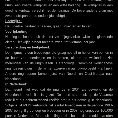
kruin, een zwarte wangvlek en een witte halsring. De wangvlek is een
goed herkenbaar verschil met de huismus. De bovenzijde is bruin met
zwarte strepen en de onderzijde lichtgrijs.
Leefwijze:
Het voedsel bestaat uit zaden, graan, insecten en larven.
Voortplanting:
Het legsel bestaat uit drie tot zes fijngevlekte, witte en glanzende
eieren. Het wijfje broedt meestal twee- tot viermaal per jaar.
Verspreiding en leefgebied:
De ringmus is een broedvogel die graag nestelt in holten van bomen in
de buurt van boerderijen en in parken, akkers en weilanden. Het
merendeel van de ringmussen is standvogel, sommige Nederlandse
ringmussen gaan in de winter zwerven (naar bijvoorbeeld Frankrijk).
Andere ringmussen komen juist van Noord- en Oost-Europa naar
Nederland.
In Nederland:
Dat neemt niet weg dat de ringmus in 2004 als gevoelig op de
Nederlandse rode lijst is gezet. De soort staat ook op de Vlaamse
rode lijst als achteruitgaand (zelfde status als gevoelig in Nederland).
Volgens SOVON vertoonde het aantal broedparen in de periode 1990-
2007 een grillig verloop en broedden er in 2007 nog ongeveer 100.000
paar in Nederland. Maar uit tellingen die buiten de broedtijd werden