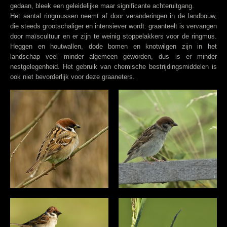
gedaan, bleek een geleidelijke maar significante achteruitgang.
Het aantal ringmussen neemt af door veranderingen in de landbouw,
die steeds grootschaliger en intensiever wordt: graanteelt is vervangen
door maïscultuur en er zijn te weinig stoppelakkers voor de ringmus.
Heggen en houtwallen, dode bomen en knotwilgen zijn in het
landschap veel minder algemeen geworden, dus is er minder
nestgelegenheid. Het gebruik van chemische bestrijdingsmiddelen is
ook niet bevorderlijk voor deze graaneters.