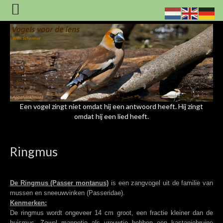
Een vogel zingt niet omdat hij een antwoord heeft. Hij zingt
omdat hij een lied heeft.
Ringmus
De Ringmus (Passer montanus)
is een zangvogel uit de familie van
mussen en sneeuwvinken (Passeridae).
Kenmerken:
De ringmus wordt ongeveer 14 cm groot, een fractie kleiner dan de
huismus. Zowel mannetje als vrouwtje hebben een kastanjebruine