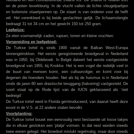
en de poten leverkleurig. In de vlucht vallen de lichte vleugelpartijen
en buitenste staartpennen op. De staart is van onderen voor de helft
wit. Het verenkleed is bij beide geslachten gelijk. De lichaamslengte
bedraagt 31 tot 34 cm en het gewicht 150 tot 250 gram.
Leefwijze:
Ze eten voornamelijk zaden, rupsen, torren en kleine vruchten.
Verspreiding en leefgebied:
De Turkse tortel is sinds 1900 vanuit de Balkan West-Europa
binnengetrokken. Het eerste geregistreerde broedgeval in Nederland
was in 1950, bij Oldebroek. In België dateert het eerste vastgestelde
broedgeval van 1955, bij Knokke. Het is een vogel die redelijk veel in
de buurt van mensen komt, een cultuurvolger, en komt voor bij
degenen die hoenders houden. Net als bij de huismus is in Nederland
sinds de jaren 80 een drastische teruggang (halvering) vastgesteld. De
soort staat op de Rode lijst van de IUCN geklasseerd als ‘niet
bedreigd’.
De Turkse tortel werd in Florida geïntroduceerd, van daaruit heeft deze
exoot in de V.S. al 22 andere staten bevolkt.
Voortplanting:
De Turkse tortel bouwt een eenvoudig nest bestaande uit losse takjes
die in elkaar gestoken een ‘platje’ vormen. In dat nest worden steeds
twee eieren gelegd. Het broedsel mislukt regelmatig, maar door steeds