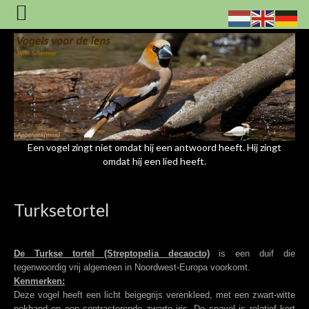
Een vogel zingt niet omdat hij een antwoord heeft. Hij zingt
omdat hij een lied heeft.
Turksetortel
De Turkse tortel (Streptopelia decaocto)
is een duif die
tegenwoordig vrij algemeen in Noordwest-Europa voorkomt.
Kenmerken:
Deze vogel heeft een licht beigegrijs verenkleed, met een zwart-witte
nekband en een contrasterende zwarte iris. De snavel is relatief kort