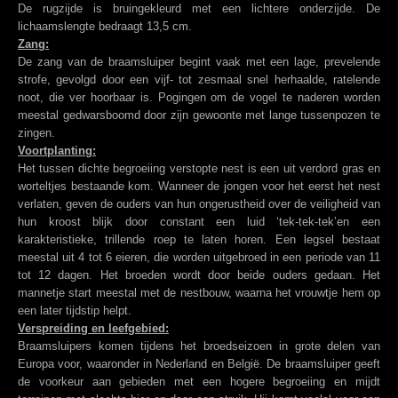
De rugzijde is bruingekleurd met een lichtere onderzijde. De
lichaamslengte bedraagt 13,5 cm.
Zang:
De zang van de braamsluiper begint vaak met een lage, prevelende
strofe, gevolgd door een vijf- tot zesmaal snel herhaalde, ratelende
noot, die ver hoorbaar is. Pogingen om de vogel te naderen worden
meestal gedwarsboomd door zijn gewoonte met lange tussenpozen te
zingen.
Voortplanting:
Het tussen dichte begroeiing verstopte nest is een uit verdord gras en
worteltjes bestaande kom. Wanneer de jongen voor het eerst het nest
verlaten, geven de ouders van hun ongerustheid over de veiligheid van
hun kroost blijk door constant een luid ‘tek-tek-tek’en een
karakteristieke, trillende roep te laten horen. Een legsel bestaat
meestal uit 4 tot 6 eieren, die worden uitgebroed in een periode van 11
tot 12 dagen. Het broeden wordt door beide ouders gedaan. Het
mannetje start meestal met de nestbouw, waarna het vrouwtje hem op
een later tijdstip helpt.
Verspreiding en leefgebied:
Braamsluipers komen tijdens het broedseizoen in grote delen van
Europa voor, waaronder in Nederland en België. De braamsluiper geeft
de voorkeur aan gebieden met een hogere begroeiing en mijdt