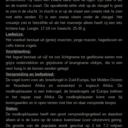
en de mantel is zwart. De opvallende witte vlek op de vleugel is goed
te zien in de vlucht. In vlucht is er op de staart een zwarte vlek te zien
met witte randen. Er is een oranje vleem onder de vleugel. Het
vrouwtje ziet er hetzelfde uit als het mannetje alleen heeft zij een iets
lichtere kap. Lengte: 17-19 cm Gewicht: 25-35 g
Leefwijze:
Het voedsel bestaat uit (grote) insecten, jonge muizen, hagedissen en
zelfs kleine vogels.
Voortplanting:
Het legsel bestaat uit vijf tot zes lichtgroene tot geelbruine eieren met
grijze ondervlekken en grijsbruine of bruingroene vlekjes, die in een
nest hoog in de bomen worden gelegd.
Verspreiding en leefgebied:
De vogel komt voor als broedvogel in Zuid-Europa, het Midden-Oosten
en Noordwest Afrika en overwintert in tropisch Afrika. De
roodkopklauwier is een trekvogel, de broedvogels uit Europa trekken
in het najaar naar Afrika. De roodkopklauwier komt voor bij
boomgaarden en in open terrein met hier en daar verspreide bosjes.
Status:
De roodkopklauwier heeft een groot verspreidingsgebied en daardoor
alleen al is de kans op de status kwetsbaar (voor uitsterven) gering.
De grootte van de populatie wordt geschat op 2 tot 7,2 miljoen