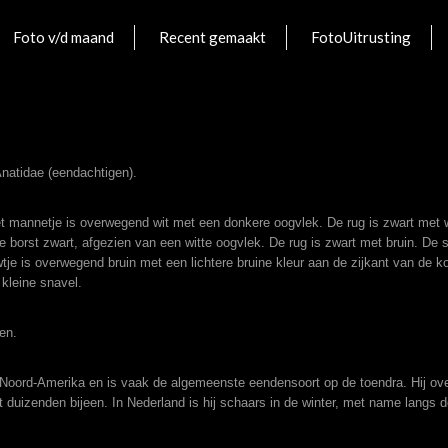
Foto v/d maand
Recent gemaakt
FotoUitrusting
natidae
(eendachtigen).
t mannetje is overwegend wit met een donkere oogvlek. De rug is zwart met w
 borst zwart, afgezien van een witte oogvlek. De rug is zwart met bruin. De s
je is overwegend bruin met een lichtere bruine kleur aan de zijkant van de k
kleine snavel.
en.
Noord-Amerika
en is vaak de algemeenste eendensoort op de toendra. Hij ove
t duizenden bijeen. In
Nederland
is hij schaars in de winter, met name langs d