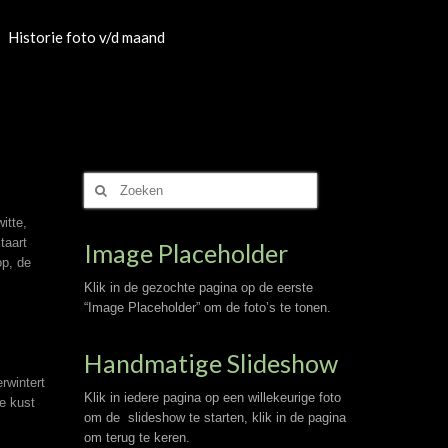
Historie foto v/d maand
Zoek
naar:
itte,
taart
Image Placeholder
op, de
Klik in de gezochte pagina op de eerste
“Image Placeholder” om de foto’s te tonen.
Handmatige Slideshow
rwintert
Klik in iedere pagina op een willekeurige foto
e kust
om de slideshow te starten, klik in de pagina
om terug te keren.