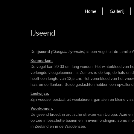
Home
Gallerij
IJseend
De
ijseend
(Clangula hyemalis)
is een
vogel
uit de
familie
A
Kenmerken:
De vogel kan 20-33 cm lang worden. Het winterkleed van he
verlengde vleugelpennen. ’s Zomers is de kop, de hals en de
heeft een lengte van 12,5 cm. Het verenkleed van het vrouwt
hals en de flanken. Beide geslachten hebben een opvallend 
Leefwijze:
Zijn voedsel bestaat uit weekdieren, garnalen en kleine viss
Voorkomen:
De ijseend broedt in arctische streken van
Europa
,
Azië
en
op zee in beschutte baaien en in riviermondingen, soms me
in
Zeeland
en in de
Waddenzee
.