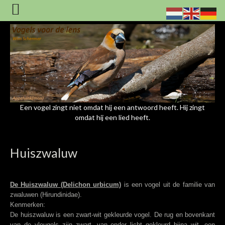
Een vogel zingt niet omdat hij een antwoord heeft. Hij zingt
omdat hij een lied heeft.
Huiszwaluw
De Huiszwaluw (Delichon urbicum)
is een vogel uit de familie van
zwaluwen (Hirundinidae).
Kenmerken:
De huiszwaluw is een zwart-wit gekleurde vogel. De rug en bovenkant
van de vleugels zijn zwart, van onder licht gekleurd bijna wit, een