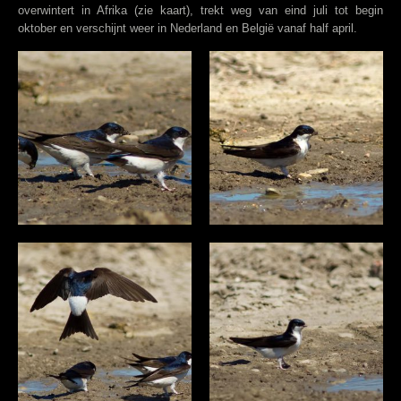
overwintert in Afrika (zie kaart), trekt weg van eind juli tot begin
oktober en verschijnt weer in Nederland en België vanaf half april.