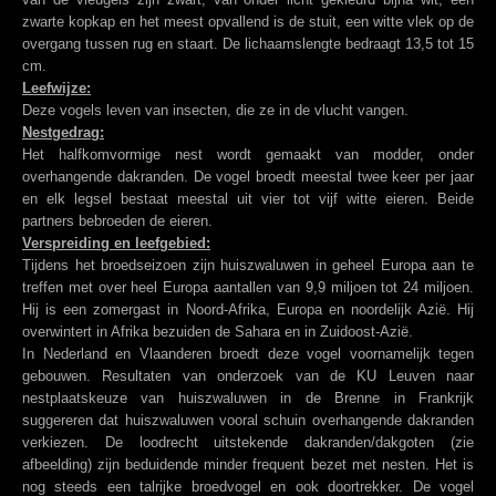
zwarte kopkap en het meest opvallend is de stuit, een witte vlek op de
overgang tussen rug en staart. De lichaamslengte bedraagt 13,5 tot 15
cm.
Leefwijze:
Deze vogels leven van insecten, die ze in de vlucht vangen.
Nestgedrag:
Het halfkomvormige nest wordt gemaakt van modder, onder
overhangende dakranden. De vogel broedt meestal twee keer per jaar
en elk legsel bestaat meestal uit vier tot vijf witte eieren. Beide
partners bebroeden de eieren.
Verspreiding en leefgebied:
Tijdens het broedseizoen zijn huiszwaluwen in geheel Europa aan te
treffen met over heel Europa aantallen van 9,9 miljoen tot 24 miljoen.
Hij is een zomergast in Noord-Afrika, Europa en noordelijk Azië. Hij
overwintert in Afrika bezuiden de Sahara en in Zuidoost-Azië.
In Nederland en Vlaanderen broedt deze vogel voornamelijk tegen
gebouwen. Resultaten van onderzoek van de KU Leuven naar
nestplaatskeuze van huiszwaluwen in de Brenne in Frankrijk
suggereren dat huiszwaluwen vooral schuin overhangende dakranden
verkiezen. De loodrecht uitstekende dakranden/dakgoten (zie
afbeelding) zijn beduidende minder frequent bezet met nesten. Het is
nog steeds een talrijke broedvogel en ook doortrekker. De vogel