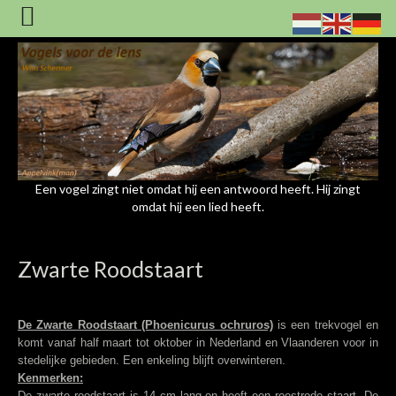
Een vogel zingt niet omdat hij een antwoord heeft. Hij zingt
omdat hij een lied heeft.
Zwarte Roodstaart
De Zwarte Roodstaart (Phoenicurus ochruros)
is een trekvogel en
komt vanaf half maart tot oktober in Nederland en Vlaanderen voor in
stedelijke gebieden. Een enkeling blijft overwinteren.
Kenmerken:
De zwarte roodstaart is 14 cm lang en heeft een roestrode staart. De