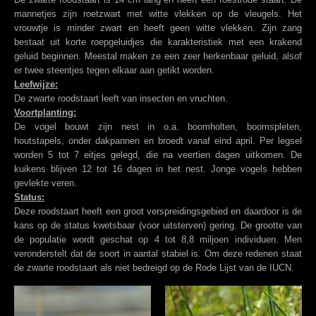
mannetjes zijn roetzwart met witte vlekken op de vleugels. Het
vrouwtje is minder zwart en heeft geen witte vlekken. Zijn zang
bestaat uit korte roepgeluidjes die karakteristiek met een krakend
geluid beginnen. Meestal maken ze een zeer herkenbaar geluid, alsof
er twee steentjes tegen elkaar aan getikt worden.
Leefwijze:
De zwarte roodstaart leeft van insecten en vruchten.
Voortplanting:
De vogel bouwt zijn nest in o.a. boomholten, boomspleten,
houtstapels, onder dakpannen en broedt vanaf eind april. Per legsel
worden 5 tot 7 eitjes gelegd, die na veertien dagen uitkomen. De
kuikens blijven 12 tot 16 dagen in het nest. Jonge vogels hebben
gevlekte veren.
Status:
Deze roodstaart heeft een groot verspreidingsgebied en daardoor is de
kans op de status kwetsbaar (voor uitsterven) gering. De grootte van
de populatie wordt geschat op 4 tot 8,8 miljoen individuen. Men
veronderstelt dat de soort in aantal stabiel is. Om deze redenen staat
de zwarte roodstaart als niet bedreigd op de Rode Lijst van de IUCN.