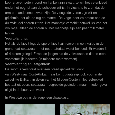
kop, snavel, poten, borst en flanken zijn zwart, terwijl het verenkleed
onder het oog tot aan de schouder wit is. In vlucht is te zien dat de
arm en handpennen zwart zijn. De vleugeldekveren zijn wit en
grijsbruin, net als de rug en mantel. De vogel heet zo omdat aan de
duimvleugel sporen zitten. Het mannetje verschilt nauwelijks van het
vrouwtje, alleen de sporen bij het mannetje zijn een paar millimeter
langer.
Voortplanting:
Net als de
kievit
legt de sporenkievit zijn
eieren
in een kuiltje in de
grond, dat spaarzaam met nestmateriaal wordt bekleed. Er worden 3
of 4 eieren gelegd. Zowel de jongen als de volwassenen dieren eten
voornamelijk insecten (in mindere mate wormen).
Voortplanting en leefgebied:
De soort is verspreid over een breed gebied dat loopt
van
West-
naar
Oost-Afrika
, maar komt plaatselijk ook voor in de
zuidelijke
Balkan
, in delen van het
Midden-Oosten
. Het leefgebied
bestaat uit open, spaarzaam begroeide gebieden, maar in ieder geval
altijd in de buurt van
water
.
In West-Europa is de vogel een
dwaalgast
.