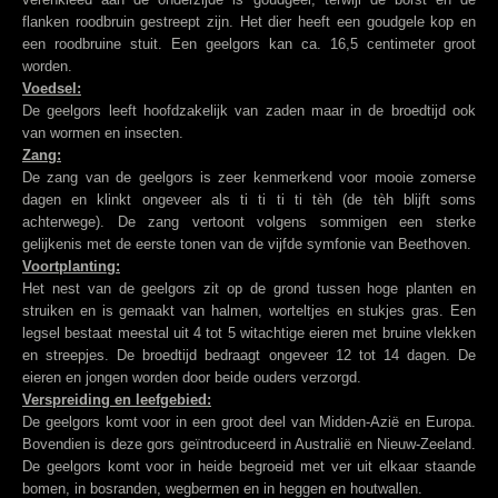
flanken roodbruin gestreept zijn. Het dier heeft een goudgele kop en
een roodbruine stuit. Een geelgors kan ca. 16,5 centimeter groot
worden.
Voedsel:
De geelgors leeft hoofdzakelijk van zaden maar in de broedtijd ook
van wormen en insecten.
Zang:
De zang van de geelgors is zeer kenmerkend voor mooie zomerse
dagen en klinkt ongeveer als ti ti ti ti tèh (de tèh blijft soms
achterwege). De zang vertoont volgens sommigen een sterke
gelijkenis met de eerste tonen van de vijfde symfonie van Beethoven.
Voortplanting:
Het nest van de geelgors zit op de grond tussen hoge planten en
struiken en is gemaakt van halmen, worteltjes en stukjes gras. Een
legsel bestaat meestal uit 4 tot 5 witachtige eieren met bruine vlekken
en streepjes. De broedtijd bedraagt ongeveer 12 tot 14 dagen. De
eieren en jongen worden door beide ouders verzorgd.
Verspreiding en leefgebied:
De geelgors komt voor in een groot deel van Midden-Azië en Europa.
Bovendien is deze gors geïntroduceerd in Australië en Nieuw-Zeeland.
De geelgors komt voor in heide begroeid met ver uit elkaar staande
bomen, in bosranden, wegbermen en in heggen en houtwallen.