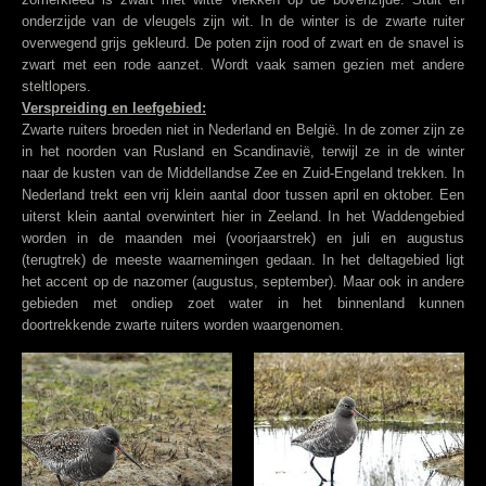
onderzijde van de vleugels zijn wit. In de winter is de zwarte ruiter
overwegend grijs gekleurd. De poten zijn rood of zwart en de snavel is
zwart met een rode aanzet. Wordt vaak samen gezien met andere
steltlopers.
Verspreiding en leefgebied:
Zwarte ruiters broeden niet in Nederland en België. In de zomer zijn ze
in het noorden van Rusland en Scandinavië, terwijl ze in de winter
naar de kusten van de Middellandse Zee en Zuid-Engeland trekken. In
Nederland trekt een vrij klein aantal door tussen april en oktober. Een
uiterst klein aantal overwintert hier in Zeeland. In het Waddengebied
worden in de maanden mei (voorjaarstrek) en juli en augustus
(terugtrek) de meeste waarnemingen gedaan. In het deltagebied ligt
het accent op de nazomer (augustus, september). Maar ook in andere
gebieden met ondiep zoet water in het binnenland kunnen
doortrekkende zwarte ruiters worden waargenomen.