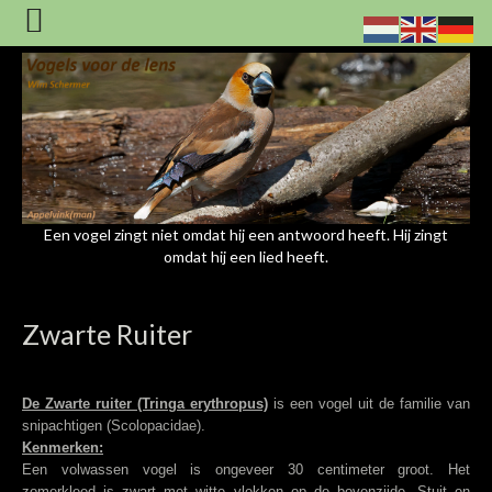
Een vogel zingt niet omdat hij een antwoord heeft. Hij zingt
omdat hij een lied heeft.
Zwarte Ruiter
De Zwarte ruiter (Tringa erythropus)
is een vogel uit de familie van
snipachtigen (Scolopacidae).
Kenmerken:
Een volwassen vogel is ongeveer 30 centimeter groot. Het
zomerkleed is zwart met witte vlekken op de bovenzijde. Stuit en