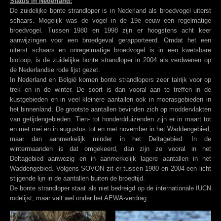
Status in Nederland:
De zuidelijke bonte strandloper is in Nederland als broedvogel uiterst
schaars. Mogelijk was de vogel in de 19e eeuw een regelmatige
broedvogel. Tussen 1980 en 1998 zijn er hoogstens acht keer
aanwijzingen voor een broedgeval gerapporteerd. Omdat het een
uiterst schaars en onregelmatige broedvogel is in een kwetsbare
biotoop, is de zuidelijke bonte strandloper in 2004 als verdwenen op
de Nederlandse rode lijst gezet.
In Nederland en België komen bonte strandlopers zeer talrijk voor op
trek en in de winter. De soort is dan vooral aan te treffen in de
kustgebieden en in veel kleinere aantallen ook in moerasgebieden in
het binnenland. De grootste aantallen bevinden zich op moddervlakten
van getijdengebieden. Tien- tot honderdduizenden zijn er in maart tot
en met mei en in augustus tot en met november in het Waddengebied,
maar dan aanmerkelijk minder in het Deltagebied. In de
wintermaanden is dat omgekeerd, dan zijn ze vooral in het
Deltagebied aanwezig en in aanmerkelijk lagere aantallen in het
Waddengebied. Volgens SOVON zit er tussen 1980 en 2004 een licht
stijgende lijn in de aantallen buiten de broedtijd.
De bonte strandloper staat als niet bedreigd op de internationale IUCN
rodelijst, maar valt wel onder het AEWA-verdrag.