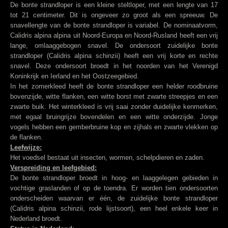
De bonte strandloper is een kleine steltloper, met een lengte van 17
tot 21 centimeter. Dit is ongeveer zo groot als een spreeuw. De
snavellengte van de bonte strandloper is variabel. De nominaatvorm,
Calidris alpina alpina uit Noord-Europa en Noord-Rusland heeft een vrij
lange, omlaaggebogen snavel. De ondersoort zuidelijke bonte
strandloper (Calidris alpina schinzii) heeft een vrij korte en rechte
snavel. Deze ondersoort broedt in het noorden van het Verenigd
Koninkrijk en Ierland en het Oostzeegebied.
In het zomerkleed heeft de bonte strandloper een helder roodbruine
bovenzijde, witte flanken, een witte borst met zwarte streepjes en een
zwarte buik. Het winterkleed is vrij saai zonder duidelijke kenmerken,
met egaal bruingrijze bovendelen en een witte onderzijde. Jonge
vogels hebben een gemberbruine kop en zijhals en zwarte vlekken op
de flanken.
Leefwijze:
Het voedsel bestaat uit insecten, wormen, schelpdieren en zaden.
Verspreiding en leefgebied:
De bonte strandloper broedt in hoog- en laaggelegen gebieden in
vochtige graslanden of op de toendra. Er worden tien ondersoorten
onderscheiden waarvan er één, de zuidelijke bonte strandloper
(Calidris alpina schinzii, rode lijstsoort), een heel enkele keer in
Nederland broedt.