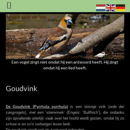
Een vogel zingt niet omdat hij een antwoord heeft. Hij zingt
omdat hij een lied heeft.
Goudvink
De Goudvink (Pyrrhula pyrrhula)
is een stevige vink (orde der
zangvogels), met een ‘stierennek’ (Engels: ‘Bullfinch’), die ondanks
zijn opvallende uiterlijk vaak over het hoofd wordt gezien, omdat hij zo
schuw is en zo’n verborgen leven leidt.
De goudvink wordt wel als kooivogel gehouden.