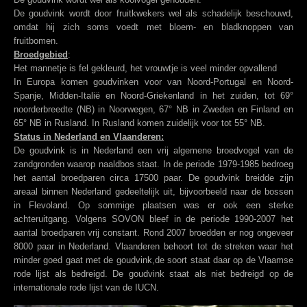
De goudvink wordt door fruitkwekers wel als schadelijk beschouwd,
omdat hij zich soms voedt met bloem- en bladknoppen van
fruitbomen.
Broedgebied
:
Het mannetje is fel gekleurd, het vrouwtje is veel minder opvallend
In Europa komen goudvinken voor van Noord-Portugal en Noord-
Spanje, Midden-Italië en Noord-Griekenland in het zuiden, tot 69°
noorderbreedte (NB) in Noorwegen, 67° NB in Zweden en Finland en
65° NB in Rusland. In Rusland komen zuidelijk voor tot 55° NB.
Status in Nederland en Vlaanderen:
De goudvink is in Nederland een vrij algemene broedvogel van de
zandgronden waarop naaldbos staat. In de periode 1979-1985 bedroeg
het aantal broedparen circa 17500 paar. De goudvink breidde zijn
areaal binnen Nederland gedeeltelijk uit, bijvoorbeeld naar de bossen
in Flevoland. Op sommige plaatsen was er ook een sterke
achteruitgang. Volgens SOVON bleef in de periode 1990-2007 het
aantal broedparen vrij constant. Rond 2007 broedden er nog ongeveer
8000 paar in Nederland. Vlaanderen behoort tot de streken waar het
minder goed gaat met de goudvink,de soort staat daar op de Vlaamse
rode lijst als bedreigd. De goudvink staat als niet bedreigd op de
internationale rode lijst van de IUCN.