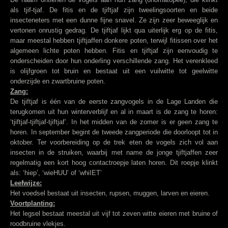
als tjif-tjaf. De fitis en de tjiftjaf zijn tweelingsoorten en beide
insecteneters met een dunne fijne snavel. Ze zijn zeer beweeglijk en
vertonen onrustig gedrag. De tjiftjaf lijkt qua uiterlijk erg op de fitis,
maar meestal hebben tjiftjaffen donkere poten, terwijl fitissen over het
algemeen lichte poten hebben. Fitis en tjiftjaf zijn eenvoudig te
onderscheiden door hun onderling verschillende zang. Het verenkleed
is olijfgroen tot bruin en bestaat uit een vuilwitte tot geelwitte
onderzijde en zwartbruine poten.
Zang:
De tjiftjaf is één van de eerste zangvogels in de Lage Landen die
terugkomen uit hun winterverblijf en al in maart is de zang te horen:
‘tjiftjaf-tjiftjaf-tjiftjaf’. In het midden van de zomer is er geen zang te
horen. In september begint de tweede zangperiode die doorloopt tot in
oktober. Ter voorbereiding op de trek eten de vogels zich vol aan
insecten in de struiken, waarbij met name de jonge tjiftjaffen zeer
regelmatig een kort hoog contactroepje laten horen. Dit roepje klinkt
als: ‘hiep’, ‘wieHUU’ of ‘whiIET’
Leefwijze:
Het voedsel bestaat uit insecten, rupsen, muggen, larven en eieren.
Voortplanting:
Het legsel bestaat meestal uit vijf tot zeven witte eieren met bruine of
roodbruine vlekjes.