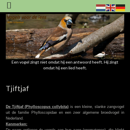
Een vogel zingt niet omdat hij een antwoord heeft. Hij zingt
omdat hij een lied heeft.
Tjiftjaf
De Tjiftjaf (Phylloscopus collybita)
is een kleine, slanke zangvogel
uit de familie Phylloscopidae en een zeer algemene broedvogel in
Nederland.
Kenmerken:
De naam ontlenen de vogels aan hun zang (onomatopee), die klinkt