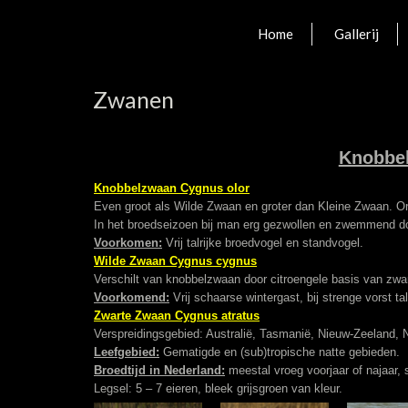
Home
Gallerij
Zwanen
Knobbel
Knobbelzwaan Cygnus olor
Even groot als Wilde Zwaan en groter dan Kleine Zwaan. O
In het broedseizoen bij man erg gezwollen en zwemmend doo
Voorkomen:
Vrij talrijke broedvogel en standvogel.
Wilde Zwaan Cygnus cygnus
Verschilt van knobbelzwaan door citroengele basis van zwar
Voorkomend:
Vrij schaarse wintergast, bij strenge vorst talr
Zwarte Zwaan Cygnus atratus
Verspreidingsgebied: Australië, Tasmanië, Nieuw-Zeeland,
Leefgebied:
Gematigde en (sub)tropische natte gebieden.
Broedtijd in Nederland:
meestal vroeg voorjaar of najaar, 
Legsel: 5 – 7 eieren, bleek grijsgroen van kleur.